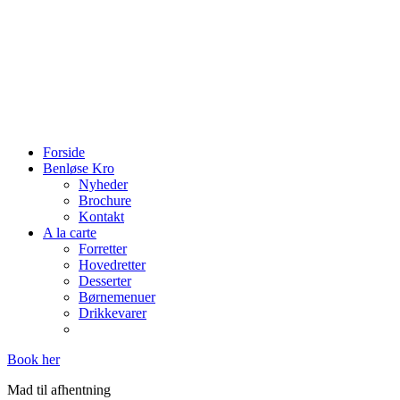
Reserver bord på tlf:
Forside
Benløse Kro
Nyheder
Brochure
Kontakt
A la carte
Forretter
Hovedretter
Desserter
Børnemenuer
Drikkevarer
​Book her
​Mad til afhentning