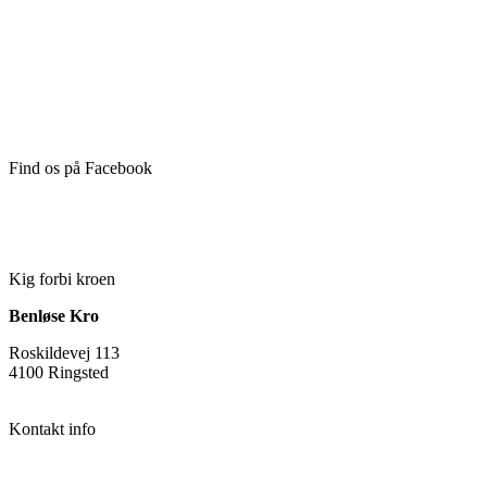
Lørdag
17-22.00
Søndag
17-22.00
Find os på Facebook
Følg os på Facebook
​Kig forbi kroen
Benløse Kro
Roskildevej 113
4100 Ringsted
​Kontakt info
Benløse Kro