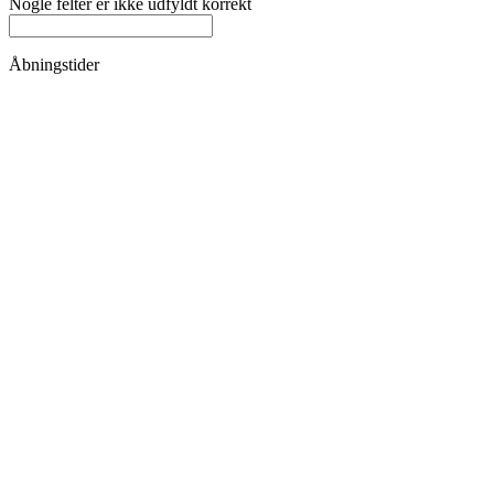
Nogle felter er ikke udfyldt korrekt
Åbningstider
Køkkenet lukker kl.21.00
Mandag
Lukket
Tirsdag
17-22.00
Onsdag
17-22.00
Torsdag
17-22.00
Fredag
17-22.00