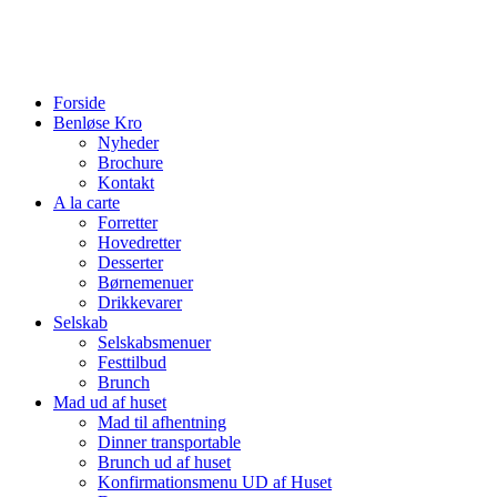
Reserver bord på tlf:
Forside
Benløse Kro
Nyheder
Brochure
Kontakt
A la carte
Forretter
Hovedretter
Desserter
Børnemenuer
Drikkevarer
Selskab
Selskabsmenuer
Festtilbud
Brunch
Mad ud af huset
Mad til afhentning
Dinner transportable
Brunch ud af huset
Konfirmationsmenu UD af Huset