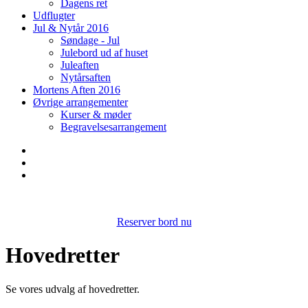
Dagens ret
Udflugter
Jul & Nytår 2016
Søndage - Jul
Julebord ud af huset
Juleaften
Nytårsaften
Mortens Aften 2016
Øvrige arrangementer
Kurser & møder
Begravelsesarrangement
Bestil bord på Benløse kro & restaurant og få en god oplevelse
Reserver bord nu
Hovedretter​
Se vores udvalg af hovedretter.​